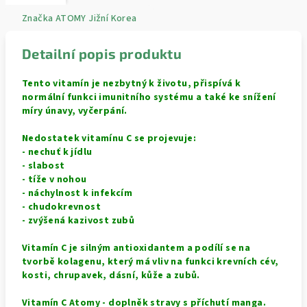
Značka
ATOMY Jižní Korea
Detailní popis produktu
Tento vitamín je nezbytný k životu, přispívá k
normální funkci imunitního systému a také ke snížení
míry únavy, vyčerpání.
Nedostatek vitamínu C se projevuje:
- nechuť k jídlu
- slabost
- tíže v nohou
- náchylnost k infekcím
- chudokrevnost
- zvýšená kazivost zubů
Vitamín C je silným antioxidantem a podílí se na
tvorbě kolagenu, který má vliv na funkci krevních cév,
kosti, chrupavek, dásní, kůže a zubů.
Vitamín C Atomy - doplněk stravy s příchutí manga.