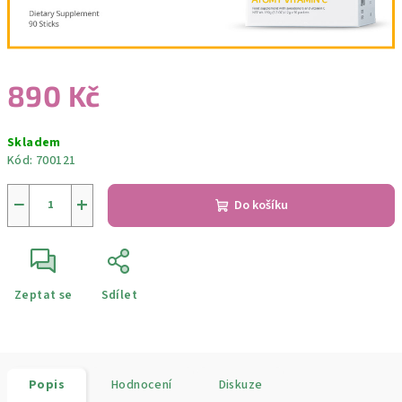
890 Kč
Měrná
Skladem
cena:
Kód:
700121
−
+
Do košíku
Zeptat se
Sdílet
Popis
Hodnocení
Diskuze