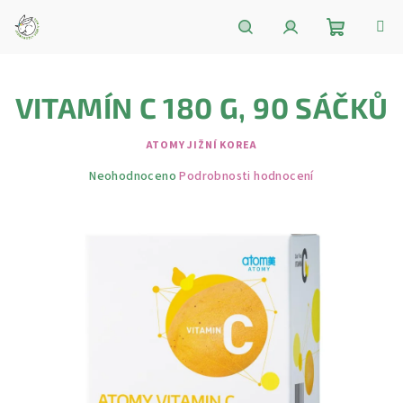
Přejít
na
obsah
Nákupní
Hledat
Přihlášení
VITAMÍN C 180 G, 90 SÁČKŮ
košík
ATOMY JIŽNÍ KOREA
Průměrné
Neohodnoceno
Podrobnosti hodnocení
hodnocení
produktu
je
0,0
z
5
hvězdiček.