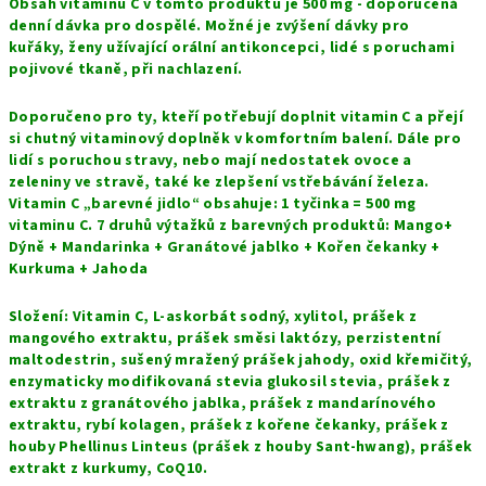
Obsah vitaminu C v tomto produktu je 500 mg - doporučená
denní dávka pro dospělé. Možné je zvýšení dávky pro
kuřáky, ženy užívající orální antikoncepci, lidé s poruchami
pojivové tkaně, při nachlazení.
Doporučeno pro ty, kteří potřebují doplnit vitamin C a přejí
si chutný vitaminový doplněk v komfortním balení. Dále pro
lidí s poruchou stravy, nebo mají nedostatek ovoce a
zeleniny ve stravě, také ke zlepšení vstřebávání železa.
Vitamin C „barevné jidlo“ obsahuje: 1 tyčinka = 500 mg
vitaminu C. 7 druhů výtažků z barevných produktů: Mango+
Dýně + Mandarinka + Granátové jablko + Kořen čekanky +
Kurkuma + Jahoda
Složení: Vitamin C, L-askorbát sodný, xylitol, prášek z
mangového extraktu, prášek směsi laktózy, perzistentní
maltodestrin, sušený mražený prášek jahody, oxid křemičitý,
enzymaticky modifikovaná stevia glukosil stevia, prášek z
extraktu z granátového jablka, prášek z mandarínového
extraktu, rybí kolagen, prášek z kořene čekanky, prášek z
houby Phellinus Linteus (prášek z houby Sant-hwang), prášek
extrakt z kurkumy, CoQ10.