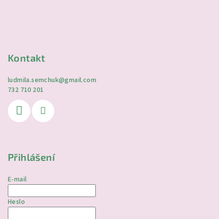
Kontakt
ludmila.semchuk
@
gmail.com
732 710 201
Přihlášení
E-mail
Heslo