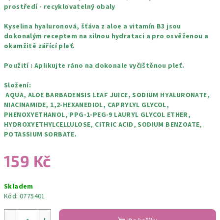
prostředí - recyklovatelný obaly
Kyselina hyaluronová, šťáva z aloe a vitamín B3 jsou
dokonalým receptem na silnou hydrataci a pro osvěženou a
okamžitě zářící pleť.
Použití : Aplikujte ráno na dokonale vyčištěnou pleť.
Složení:
AQUA, ALOE BARBADENSIS LEAF JUICE, SODIUM HYALURONATE,
NIACINAMIDE, 1,2-HEXANEDIOL, CAPRYLYL GLYCOL,
PHENOXYETHANOL, PPG-1-PEG-9 LAURYL GLYCOL ETHER,
HYDROXYETHYLCELLULOSE, CITRIC ACID, SODIUM BENZOATE,
POTASSIUM SORBATE.
159 Kč
Měrná
Skladem
cena:
Kód:
0775401