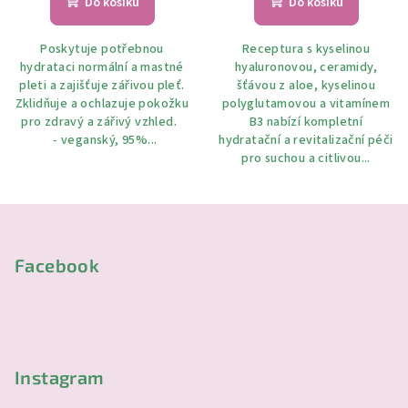
Do košíku
Do košíku
Poskytuje potřebnou
Receptura s kyselinou
hydrataci normální a mastné
hyaluronovou, ceramidy,
pleti a zajišťuje zářivou pleť.
šťávou z aloe, kyselinou
Zklidňuje a ochlazuje pokožku
polyglutamovou a vitamínem
pro zdravý a zářivý vzhled.
B3 nabízí kompletní
- veganský, 95%...
hydratační a revitalizační péči
pro suchou a citlivou...
Z
á
p
Facebook
a
t
í
Instagram