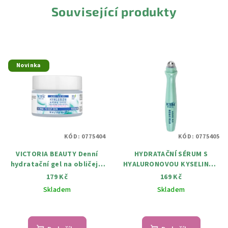
Související produkty
Novinka
KÓD:
0775404
KÓD:
0775405
VICTORIA BEAUTY Denní
HYDRATAČNÍ SÉRUM S
hydratační gel na obličej s
HYALURONOVOU KYSELINOU
hyaluronem a Aloe Vera pro
A ALOE VERA NA OČNÍ
179 Kč
169 Kč
normální až mastnou plet'
KONTURY 15 ml
Skladem
Skladem
50 ml.