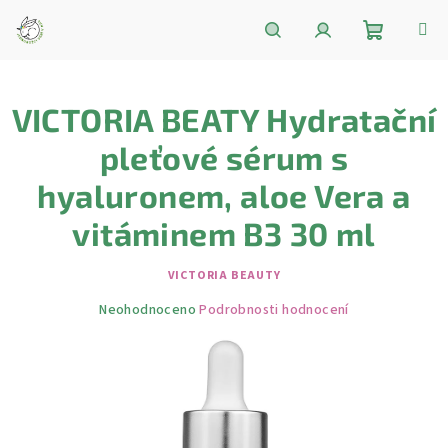
Přejít
na
obsah
Nákupní
Hledat
Přihlášení
VICTORIA BEATY Hydratační
košík
pleťové sérum s
hyaluronem, aloe Vera a
vitáminem B3 30 ml
VICTORIA BEAUTY
Průměrné
Neohodnoceno
Podrobnosti hodnocení
hodnocení
produktu
je
0,0
z
5