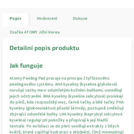
Popis
Hodnocení
Diskuze
Značka
ATOMY Jižní Korea
Detailní popis produktu
Jak funguje
Atomy Peeling Pad pracuje na principu čtyřfázového
peelingového systému. AHA kyseliny (kyselina glykolová)
narušují vazby mezi odumřelými kožními buňkami, usnadňují
jejich odstranění. BHA kyseliny (kyselina salicylová) pronikají
do pórů, kde rozpouštějí maz, černé tečky a bílé tečky. PHA
kyseliny (glukonolakton) působí šetrněji, postupně změkčují
zbývající odumřelé buňky. LHA kyseliny (kapryloyl salicylová
kyselina) regulují pH pokožky a přispívají k její hladší
textuře. Po exfoliaci se do pleti uvolňují extrakty z bílých
květů, které zajišťují hydrataci a zklidnění, čímž minimalizují