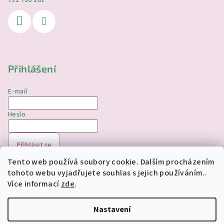
732 710 201
Přihlášení
E-mail
Heslo
Přihlásit se
Tento web používá soubory cookie. Dalším procházením
Nová registrace
Zapomenuté heslo
tohoto webu vyjadřujete souhlas s jejich používáním..
Více informací
zde
.
Copyright 2026
jednorozciverivnas.cz
. Všechna práva
vyhrazena.
Upravit nastavení cookies
Nastavení