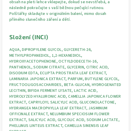
obsah na pleti lehce vklepejte, dokud se nevstřebá, a
následně pokračujte s vaší běžnou pečující rutinou.
Polštářky skladujte v originálním balení, mimo dosah
přímého slunečního záření a dětí.
Složení (INCI)
AQUA, DIPROPYLENE GLYCOL, GLYCERETH-26,
METHYLPROPANEDIOL, 1,2-HEXANEDIOL,
HYDROXYACETOPHENONE, OCTYLDODECETH-16,
PANTHENOL, SODIUM CITRATE, GLYCERIN, CITRIC ACID,
DISODIUM EDTA, ECLIPTA PROSTRATA LEAF EXTRACT,
LAMINARIA JAPONICA EXTRACT, PARFUM, BUTYLENE GLYCOL,
FRUCTOOLIGOSACCHARIDES, BETA-GLUCAN, HYDROGENATED
LECITHIN, BIFIDA FERMENT LYSATE, LACTIC ACID,
HYDROLYZED HYALURONIC ACID, CAMELLIA JAPONICA FLOWER
EXTRACT, CAPRYLOYL SALICYLIC ACID, GLUCONOLACTONE,
HYDRANGEA MACROPHYLLA LEAF EXTRACT, JASMINUM
OFFICINALE EXTRACT, NELUMBIUM SPECIOSUM FLOWER
EXTRACT, SALICYLIC ACID, GLYCOLIC ACID, SODIUM LACTATE,
PHELLINUS LINTEUS EXTRACT, CAMELLIA SINENSIS LEAF