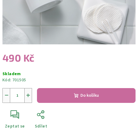
490 Kč
Měrná
Skladem
cena:
Kód:
701505
−
+
Do košíku
Zeptat se
Sdílet