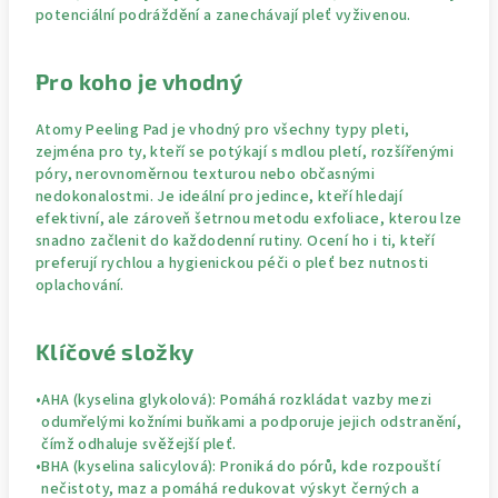
potenciální podráždění a zanechávají pleť vyživenou.
Pro koho je vhodný
Atomy Peeling Pad je vhodný pro všechny typy pleti,
zejména pro ty, kteří se potýkají s mdlou pletí, rozšířenými
póry, nerovnoměrnou texturou nebo občasnými
nedokonalostmi. Je ideální pro jedince, kteří hledají
efektivní, ale zároveň šetrnou metodu exfoliace, kterou lze
snadno začlenit do každodenní rutiny. Ocení ho i ti, kteří
preferují rychlou a hygienickou péči o pleť bez nutnosti
oplachování.
Klíčové složky
•
AHA (kyselina glykolová):
Pomáhá rozkládat vazby mezi
odumřelými kožními buňkami a podporuje jejich odstranění,
čímž odhaluje svěžejší pleť.
•
BHA (kyselina salicylová):
Proniká do pórů, kde rozpouští
nečistoty, maz a pomáhá redukovat výskyt černých a