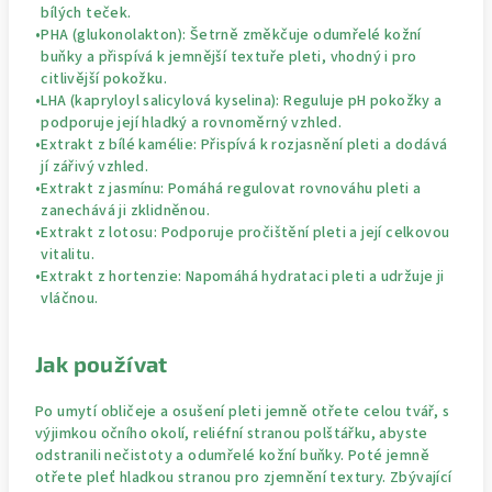
bílých teček.
•
PHA (glukonolakton):
Šetrně změkčuje odumřelé kožní
buňky a přispívá k jemnější textuře pleti, vhodný i pro
citlivější pokožku.
•
LHA (kapryloyl salicylová kyselina):
Reguluje pH pokožky a
podporuje její hladký a rovnoměrný vzhled.
•
Extrakt z bílé kamélie:
Přispívá k rozjasnění pleti a dodává
jí zářivý vzhled.
•
Extrakt z jasmínu:
Pomáhá regulovat rovnováhu pleti a
zanechává ji zklidněnou.
•
Extrakt z lotosu:
Podporuje pročištění pleti a její celkovou
vitalitu.
•
Extrakt z hortenzie:
Napomáhá hydrataci pleti a udržuje ji
vláčnou.
Jak používat
Po umytí obličeje a osušení pleti jemně otřete celou tvář, s
výjimkou očního okolí, reliéfní stranou polštářku, abyste
odstranili nečistoty a odumřelé kožní buňky. Poté jemně
otřete pleť hladkou stranou pro zjemnění textury. Zbývající