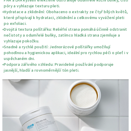
PHA a LHA kyselin efektivně odstraňuje odumřelé kožní buňky, čistí
póry a vyhlazuje texturu pleti.
•
Hydratace a zklidnění:
Obohaceno o extrakty ze čtyř bílých květů,
které přispívají k hydrataci, zklidnění a celkovému vyvážení pleti
po exfoliaci.
•
Dvojitá textura polštářku:
Reliéfní strana pomáhá účinně odstranit
nečistoty a odumřelé buňky, zatímco hladká strana zjemňuje a
vyhlazuje pokožku.
•
Snadné a rychlé použití:
Jednorázové polštářky umožňují
pohodlnou a hygienickou aplikaci, ideální pro rychlou péči o pleť i v
uspěchaném dni.
•
Podpora zářivého vzhledu:
Pravidelné používání podporuje
jasnější, hladší a rovnoměrnější tón pleti.