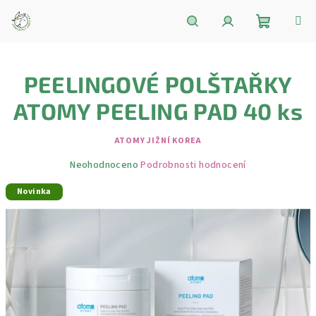
Přejít
na
obsah
Nákupní
Hledat
Přihlášení
PEELINGOVÉ POLŠTAŘKY
košík
ATOMY PEELING PAD 40 ks
ATOMY JIŽNÍ KOREA
Průměrné
Neohodnoceno
Podrobnosti hodnocení
hodnocení
Novinka
produktu
je
0,0
z
5
hvězdiček.