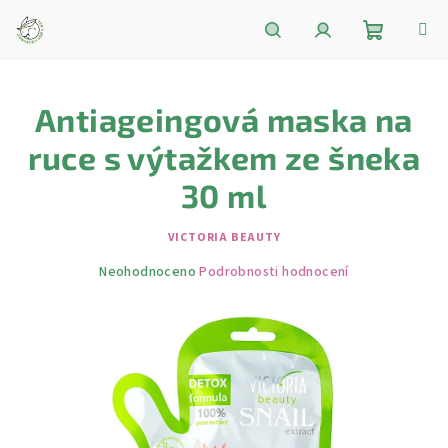
Přejít
na
obsah
Nákupní
Hledat
Přihlášení
Antiageingová maska ​​na
košík
ruce s výtažkem ze šneka
30 ml
VICTORIA BEAUTY
Průměrné
Neohodnoceno
Podrobnosti hodnocení
hodnocení
produktu
je
0,0
z
5
hvězdiček.