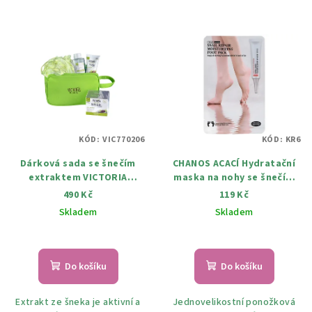
KÓD:
VIC770206
KÓD:
KR6
Dárková sada se šnečím
CHANOS ACACÍ Hydratační
extraktem VICTORIA
maska na nohy se šnečím
BEAUTY
extraktem
490 Kč
119 Kč
Skladem
Skladem
Průměrné
hodnocení
produktu
Do košíku
Do košíku
je
5,0
Extrakt ze šneka je aktivní a
Jednovelikostní ponožková
z