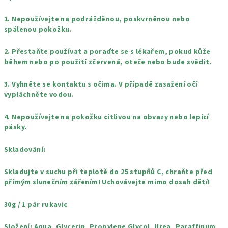
1. Nepoužívejte na podrážděnou, poskvrněnou nebo
spálenou pokožku.
2. Přestaňte používat a poraďte se s lékařem, pokud kůže
během nebo po použití zčervená, oteče nebo bude svědit.
3. Vyhněte se kontaktu s očima. V případě zasažení očí
vypláchněte vodou.
4. Nepoužívejte na pokožku citlivou na obvazy nebo lepicí
pásky.
Skladování:
Skladujte v suchu při teplotě do 25 stupňů C, chraňte před
přímým slunečním zářením! Uchovávejte mimo dosah dětí!
30g / 1 pár rukavic
Složení:
Aqua, Glycerin, Propylene Glycol, Urea, Paraffinum