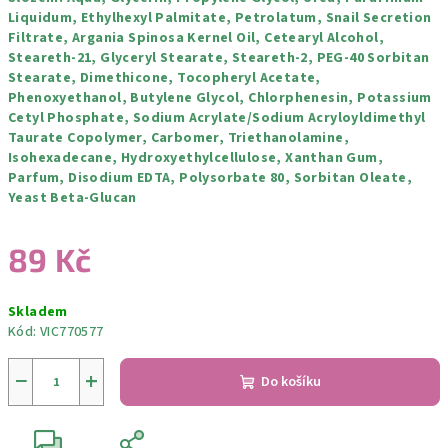
Liquidum, Ethylhexyl Palmitate, Petrolatum, Snail Secretion
Filtrate, Argania Spinosa Kernel Oil, Cetearyl Alcohol,
Steareth-21, Glyceryl Stearate, Steareth-2, PEG-40 Sorbitan
Stearate, Dimethicone, Tocopheryl Acetate,
Phenoxyethanol, Butylene Glycol, Chlorphenesin, Potassium
Cetyl Phosphate, Sodium Acrylate/Sodium Acryloyldimethyl
Taurate Copolymer, Carbomer, Triethanolamine,
Isohexadecane, Hydroxyethylcellulose, Xanthan Gum,
Parfum, Disodium EDTA, Polysorbate 80, Sorbitan Oleate,
Yeast Beta-Glucan
89 Kč
Měrná
Skladem
cena:
Kód:
VIC770577
−
+
Do košíku