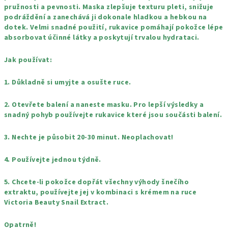
pružnosti a pevnosti. Maska zlepšuje texturu pleti, snižuje
podráždění a zanechává ji dokonale hladkou a hebkou na
dotek. Velmi snadné použití, rukavice pomáhají pokožce lépe
absorbovat účinné látky a poskytují trvalou hydrataci.
Jak používat:
1. Důkladně si umyjte a osušte ruce.
2. Otevřete balení a naneste masku. Pro lepší výsledky a
snadný pohyb používejte rukavice které jsou součásti balení.
3. Nechte je působit 20-30 minut. Neoplachovat!
4. Používejte jednou týdně.
5. Chcete-li pokožce dopřát všechny výhody šnečího
extraktu, používejte jej v kombinaci s krémem na ruce
Victoria Beauty Snail Extract.
Opatrně!