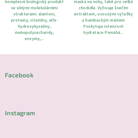
komplexní biologický produkt
maska ​​na nohy, také pro velká
5
se silnými molekulárními
chodidla. Vyživuje šnečím
hvězdiček.
strukturami: alantoin,
extraktem, ovocnými výtažky
proteiny, vitamíny, alfa-
a bambuckým máslem
hydroxykyseliny,
Poskytuje intenzivní
mukopolysacharidy,
hydratace Pomáhá...
enzymy,...
Z
á
p
Facebook
a
t
í
Instagram