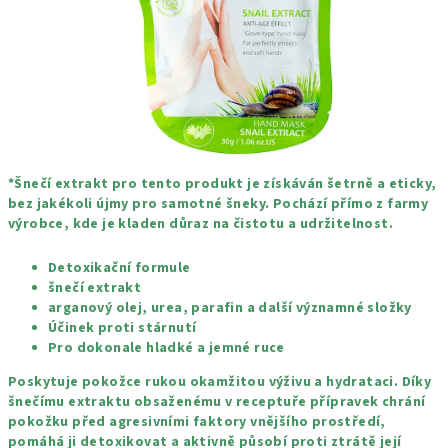
*Šnečí extrakt pro tento produkt je získáván šetrně a eticky,
bez jakékoli újmy pro samotné šneky. Pochází přímo z farmy
výrobce, kde je kladen důraz na čistotu a udržitelnost.
Detoxikační formule
šnečí extrakt
arganový olej, urea, parafin a další významné složky
Účinek proti stárnutí
Pro dokonale hladké a jemné ruce
Poskytuje pokožce rukou okamžitou výživu a hydrataci. Díky
šnečímu extraktu obsaženému v receptuře přípravek chrání
pokožku před agresivními faktory vnějšího prostředí,
pomáhá ji detoxikovat a aktivně působí proti ztrátě její