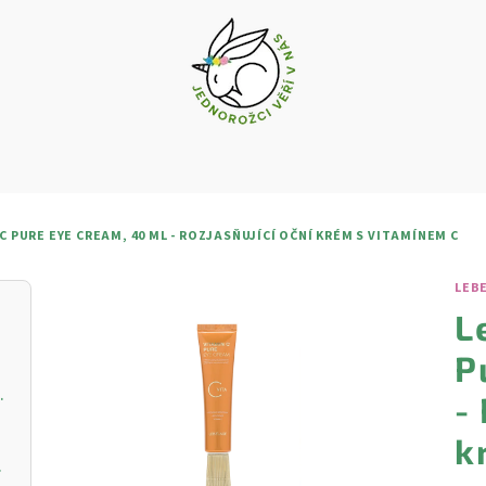
 PURE EYE CREAM, 40 ML - ROZJASŇUJÍCÍ OČNÍ KRÉM S VITAMÍNEM C
LEBE
L
P
vý krém s vitamínem C
-
k
ŘIVOU PLEŤ