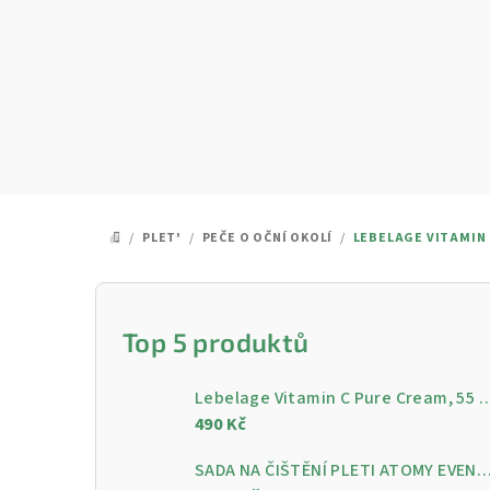
Přejít
na
obsah
/
PLET'
/
PEČE O OČNÍ OKOLÍ
/
LEBELAGE VITAMIN C
DOMŮ
P
o
Top 5 produktů
s
Lebelage Vitamin C Pure Cream, 55 ml - Rozjasňující pleťo
t
490 Kč
r
SADA NA ČIŠTĚNÍ PLETI ATOMY EVENING CARE - 4 KROKY PRO ČISTOU A ZÁ