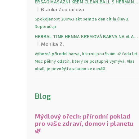
ERSAG MASÁŽNÍ KRÉM CLEAN BALL S HERMANKEM A MENTOLEM pro úlevu od bolesti, otoků a napětí ve svalech
|
Blanka Zouharova
Hodnocení produktu je 5 z 5 hvězdiček.
Spokojenost 200%.Fakt sem za den cítila úlevu.
Doporučuji
HERBAL TIME HENNA KREMOVÁ BARVA NA VLASY 9 Lilek 75 ml
|
Monika Z.
Hodnocení produktu je 5 z 5 hvězdiček.
Výborná přírodní barva, kterou používám už řadu let.
Moc pěkný odstín, který se postupně vymývá. Vlas
obalí, je pevnější a snadno se nanáší.
Blog
Mýdlový ořech: přírodní poklad
pro vaše zdraví, domov i planetu
🌿