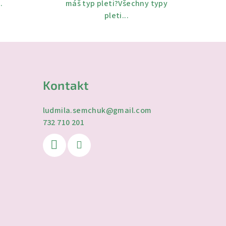
.
máš typ pleti?Všechny typy
pleti...
Kontakt
ludmila.semchuk
@
gmail.com
732 710 201