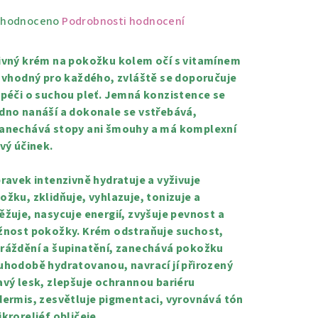
měrné
hodnoceno
Podrobnosti hodnocení
nocení
duktu
ivný krém na pokožku kolem očí s vitamínem
e vhodný pro každého, zvláště se doporučuje
 péči o suchou pleť. Jemná konzistence se
dno nanáší a dokonale se vstřebává,
anechává stopy ani šmouhy a má komplexní
zdiček.
ivý účinek.
pravek intenzivně hydratuje a vyživuje
ožku, zklidňuje, vyhlazuje, tonizuje a
ěžuje, nasycuje energií, zvyšuje pevnost a
žnost pokožky. Krém odstraňuje suchost,
ráždění a šupinatění, zanechává pokožku
uhodobě hydratovanou, navrací jí přirozený
avý lesk, zlepšuje ochrannou bariéru
dermis, zesvětluje pigmentaci, vyrovnává tón
ikroreliéf obličeje.