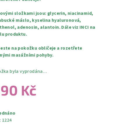
čovými složkami jsou: glycerin, niacinamid,
bucké máslo, kyselina hyaluronová,
thenol, adenosin, alantoin. Dále viz INCI na
lu produktu.
este na pokožku obličeje a rozetřete
nými masážními pohyby.
ožka byla vyprodána…
90 Kč
ná
a:
ednáno
:
1224