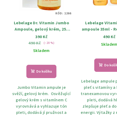
KÓD:
1266
Lebelage Dr. Vitamin Jumbo
Lebelage Vitami
Ampoule, gelový krém, 250
ampoule 35ml - Ro
ml
pleťové sérum s v
390 Kč
490 Kč
490 Kč
(–20 %)
Sklade
Skladem
Do koší
Do košíku
Lebelage ampule p
Jumbo Vitamin ampule je
pleť s vitamíny a
svěží, gelový krém. Osvěžující
tranexamovou vyr
gelový krém s vitamínem C
pleti, dodává h
vyrovnává a vyhlazuje tón
zlepšuje pleť a d
pleti, dodává jí pružnost a
energii. Výtažky z