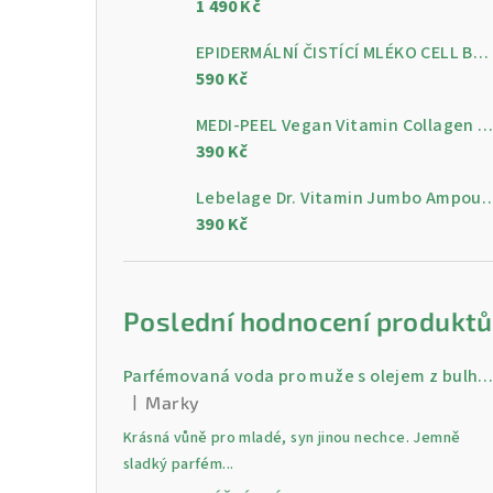
1 490 Kč
a
n
EPIDERMÁLNÍ ČISTÍCÍ MLÉKO CELL BY CELL Epidermal Cleansing Milk 200 ml
590 Kč
n
MEDI-PEEL Vegan Vitamin Collagen Clear, 300 m
í
390 Kč
p
Lebelage Dr. Vitamin Jumbo Ampoule, gelo
a
390 Kč
n
e
Poslední hodnocení produktů
l
Parfémovaná voda pro muže s olejem z bulharské růži Gold 30 
|
Marky
Hodnocení produktu je 5 z 5 hvězdiček.
Krásná vůně pro mladé, syn jinou nechce. Jemně
sladký parfém...