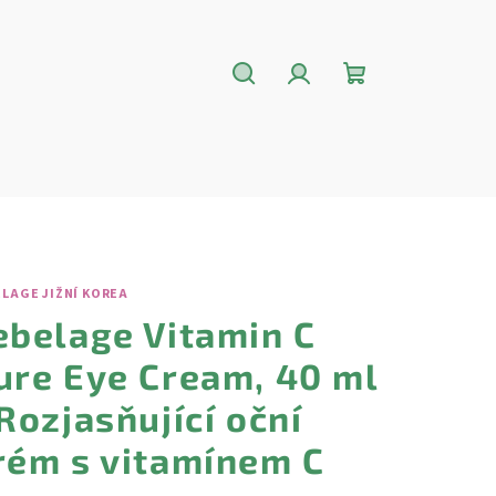
Hledat
Přihlášení
Nákupní
košík
LAGE JIŽNÍ KOREA
ebelage Vitamin C
ure Eye Cream, 40 ml
 Rozjasňující oční
rém s vitamínem C