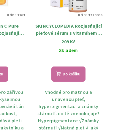
KÓD:
1263
KÓD:
3770006
n C Pure
SKINCYCLOPEDIA Rozjasňující
zjasňující
pleťové sérum s vitamínem C
itamínem C
30 ml
209 Kč
m
Skladem
ku
Do košíku
ro zářivou
Vhodné pro matnou a
 kyselinou
unavenou pleť,
ovnává tón
hyperpigmentaci a známky
ladkost,
stárnutí. co tě znepokojuje?
odává pleti
Hyperpigmentace √Známky
 rakytníku a
stárnutí √Matná pleť √ jaký