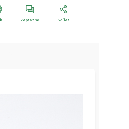
sk
Zeptat se
Sdílet
e