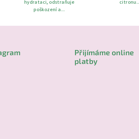
hydrataci, odstraňuje
citronu..
poškození a...
tagram
Přijímáme online
platby