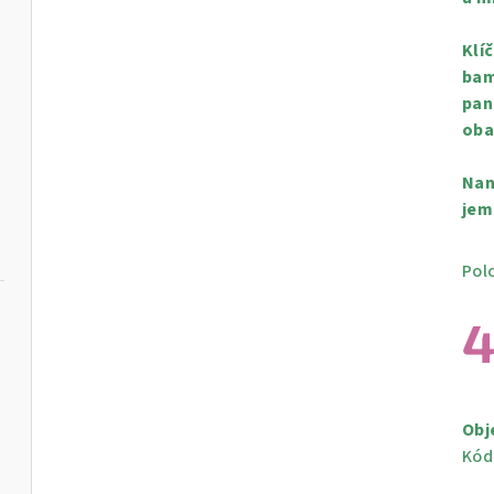
Klí
bam
pan
oba
Nan
jem
Pol
4
Měr
cen
Obj
Kód