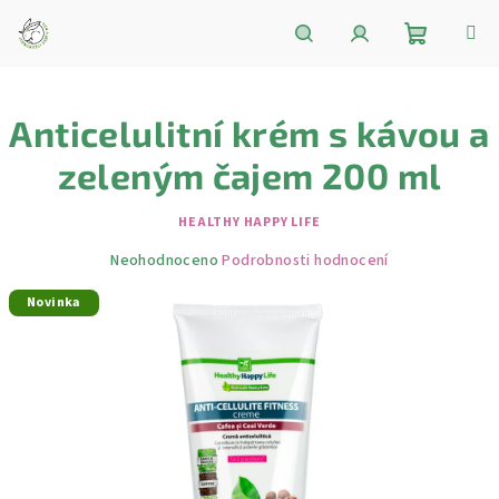
Přejít
na
obsah
Nákupní
Hledat
Přihlášení
Anticelulitní krém s kávou a
košík
zeleným čajem 200 ml
HEALTHY HAPPY LIFE
Průměrné
Neohodnoceno
Podrobnosti hodnocení
hodnocení
Novinka
produktu
je
0,0
z
5
hvězdiček.