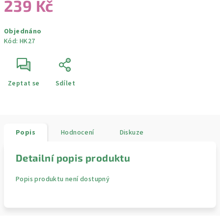
239 Kč
Měrná
Objednáno
cena:
Kód:
HK27
Zeptat se
Sdílet
Popis
Hodnocení
Diskuze
Detailní popis produktu
Popis produktu není dostupný