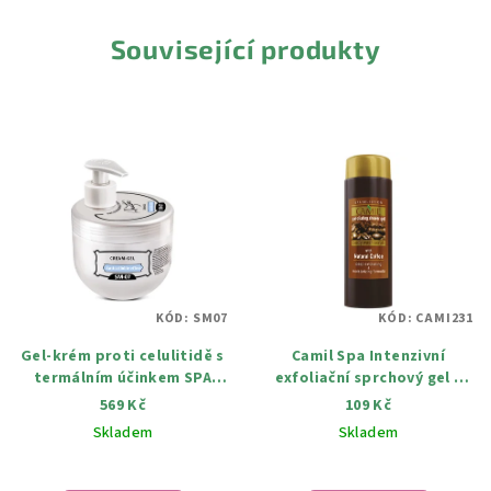
Související produkty
KÓD:
SM07
KÓD:
CAMI231
Gel-krém proti celulitidě s
Camil Spa Intenzivní
termálním účinkem SPA
exfoliační sprchový gel s
Master 500 ml
kávou 170 ml
569 Kč
109 Kč
Skladem
Skladem