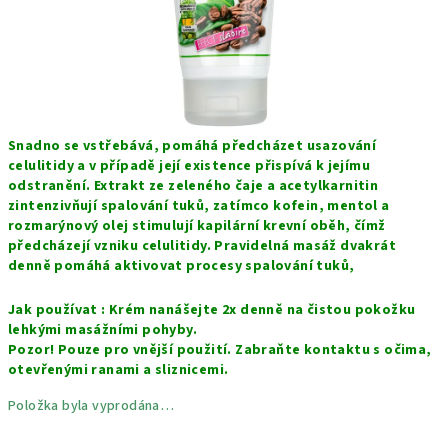
Snadno se vstřebává, pomáhá předcházet usazování
celulitidy a v případě její existence přispívá k jejímu
odstranění. Extrakt ze zeleného čaje a acetylkarnitin
zintenzivňují spalování tuků, zatímco kofein, mentol a
rozmarýnový olej stimulují kapilární krevní oběh, čímž
předcházejí vzniku celulitidy. Pravidelná masáž dvakrát
denně pomáhá aktivovat procesy spalování tuků,
Jak používat : Krém nanášejte 2x denně na čistou pokožku
lehkými masážními pohyby.
Pozor! Pouze pro vnější použití. Zabraňte kontaktu s očima,
otevřenými ranami a sliznicemi.
Položka byla vyprodána…