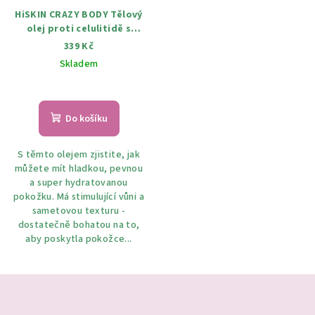
HiSKIN CRAZY BODY Tělový
olej proti celulitidě s
tropickým ovocem 150 ml
339 Kč
Skladem
Do košíku
S těmto olejem zjistite, jak
můžete mít hladkou, pevnou
a super hydratovanou
pokožku. Má stimulující vůni a
sametovou texturu -
dostatečně bohatou na to,
aby poskytla pokožce...
Z
á