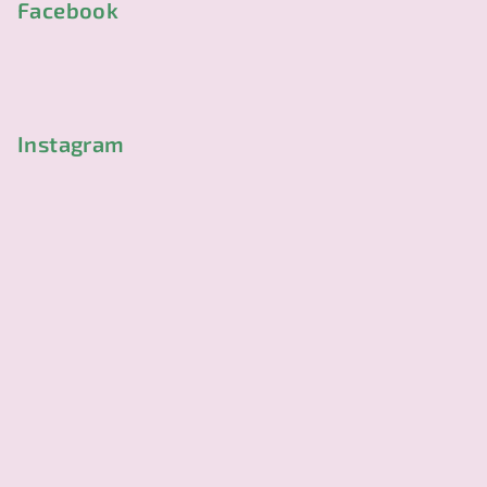
p
Facebook
a
t
í
Instagram