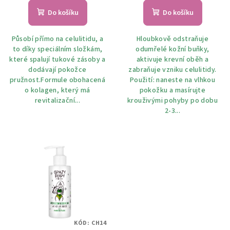
Do košíku
Do košíku
Působí přímo na celulitidu, a
Hloubkově odstraňuje
to díky speciálním složkám,
odumřelé kožní buňky,
které spalují tukové zásoby a
aktivuje krevní oběh a
dodávají pokožce
zabraňuje vzniku celulitidy.
pružnost.Formule obohacená
Použití: naneste na vlhkou
o kolagen, který má
pokožku a masírujte
revitalizační...
krouživými pohyby po dobu
2-3...
KÓD:
CH14