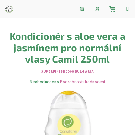
Přejít
na
obsah
Nákupní
Hledat
Přihlášení
Kondicionér s aloe vera a
košík
jasmínem pro normální
vlasy Camil 250ml
SUPERFINISH2000 BULGARIA
Průměrné
Neohodnoceno
Podrobnosti hodnocení
hodnocení
produktu
je
0,0
z
5
hvězdiček.