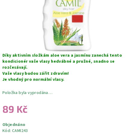
Díky aktivním složkám aloe vera a jasmínu zanechá tento
kondicionér vaše vlasy hedvábné a pružné, snadno se
rozčesávají.
Vaše vlasy budou zářit zdravím!
Je vhodný pro normální vlasy.
Položka byla vyprodána…
89 Kč
Měrná
Objednáno
cena:
Kód:
CAMI243