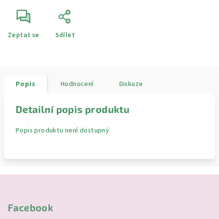
Zeptat se
Sdílet
Popis
Hodnocení
Diskuze
Detailní popis produktu
Popis produktu není dostupný
Z
á
p
Facebook