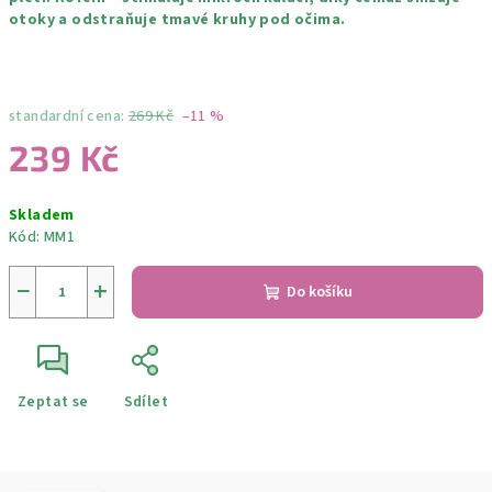
otoky a odstraňuje tmavé kruhy pod očima.
standardní cena:
269 Kč
–11 %
239 Kč
Měrná
Skladem
cena:
Kód:
MM1
−
+
Do košíku
Zeptat se
Sdílet