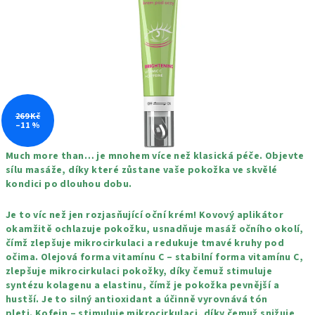
hvězdiček.
269 Kč
–11 %
Much more than… je mnohem více než klasická péče.
Objevte
sílu masáže, díky které zůstane vaše pokožka ve skvělé
kondici po dlouhou dobu.
Je to víc než jen rozjasňující oční krém!
Kovový aplikátor
okamžitě ochlazuje pokožku, usnadňuje masáž očního okolí,
čímž zlepšuje mikrocirkulaci a redukuje tmavé kruhy pod
očima.
Olejová forma vitamínu C – stabilní forma vitamínu C,
zlepšuje mikrocirkulaci pokožky, díky čemuž stimuluje
syntézu kolagenu a elastinu, čímž je pokožka pevnější a
hustší.
Je to silný antioxidant a účinně vyrovnává tón
pleti.
Kofein – stimuluje mikrocirkulaci, díky čemuž snižuje