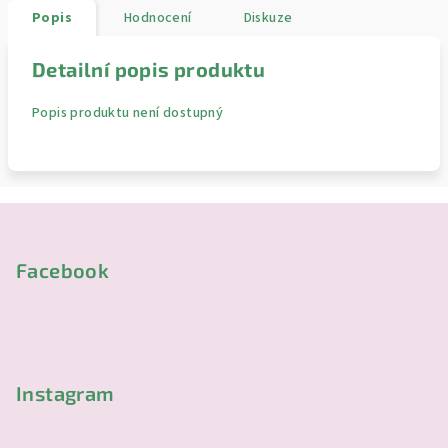
Popis
Hodnocení
Diskuze
Detailní popis produktu
Popis produktu není dostupný
Z
á
p
Facebook
a
t
í
Instagram