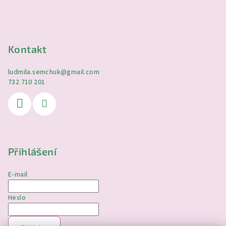
Kontakt
ludmila.semchuk
@
gmail.com
732 710 201
Přihlášení
E-mail
Heslo