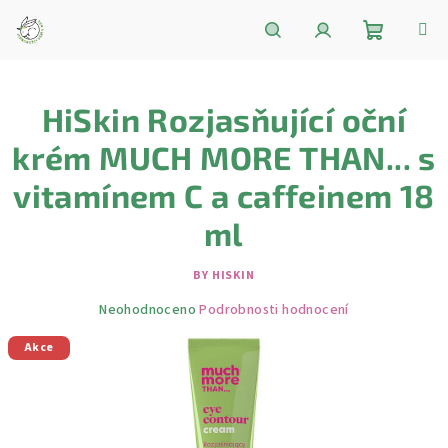
Přejít
na
obsah
Nákupní
Hledat
Přihlášení
HiSkin Rozjasňující oční
košík
krém MUCH MORE THAN... s
vitamínem C a caffeinem 18
ml
BY HISKIN
Průměrné
Neohodnoceno
Podrobnosti hodnocení
hodnocení
Akce
produktu
je
0,0
z
5