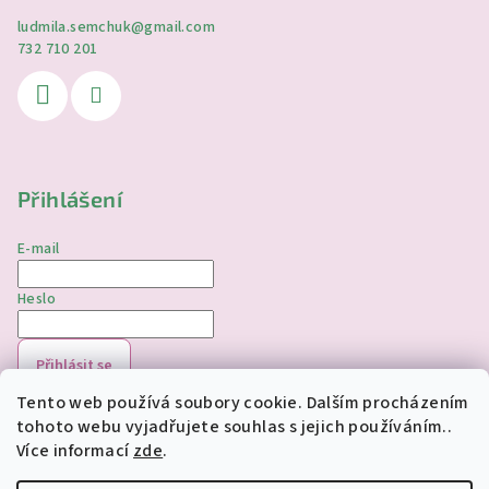
ludmila.semchuk
@
gmail.com
732 710 201
Přihlášení
E-mail
Heslo
Přihlásit se
Tento web používá soubory cookie. Dalším procházením
Nová registrace
Zapomenuté heslo
tohoto webu vyjadřujete souhlas s jejich používáním..
Více informací
zde
.
Copyright 2026
jednorozciverivnas.cz
. Všechna práva