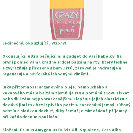
Jedinečný, okouzlující , vtipný!
Okouzlující, ultra pečující mini gadget do vaší kabelky!
Na
první pohled vám ukradne srdce!
Balzám na rty, který leskne
a zvýrazňuje přirozenou barvu rtů, zároveň je hydratuje a
regeneruje a navíc láká lahodnými vůněmi.
Díky přítomnosti arganového oleje, bambuckého a
kakaového másla balzám zjemňuje rty a pomáhá znovu získat
pohodlí i těm nejpopraskanějším.
Zlepšuje jejich elasticitu a
dodává jim lesk bez lepivého pocitu.
Zanechává jemný, růžový
odstín a sladkou dochuť, díky čemuž je mimořádně příjemný
při každodenním používání.
Složení: Prunus Amygdalus Dulcis Oil, Squalene, Cera Alba,