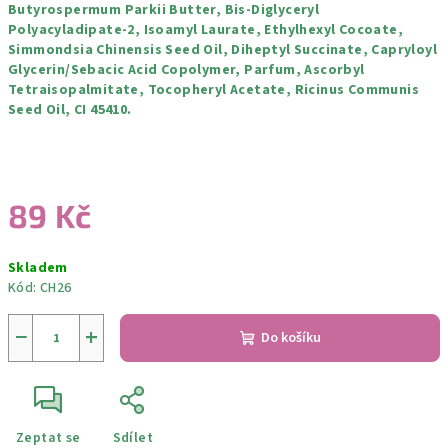
Butyrospermum Parkii Butter, Bis-Diglyceryl
Polyacyladipate-2, Isoamyl Laurate, Ethylhexyl Cocoate,
Simmondsia Chinensis Seed Oil, Diheptyl Succinate, Capryloyl
Glycerin/Sebacic Acid Copolymer, Parfum, Ascorbyl
Tetraisopalmitate, Tocopheryl Acetate, Ricinus Communis
Seed Oil, CI 45410.
89 Kč
Měrná
Skladem
cena:
Kód:
CH26
−
+
Do košíku
Zeptat se
Sdílet