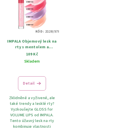
KÓD:
2128/57I
IMPALA Objemový lesk na
rty s mentolem a
extraktem z feferonky 6
109 Kč
ml, různé odstiny
Skladem
Detail
Zklidněné a vyživené, ale
také trendy a lesklé rty?
Vyzkoušejte GLOSS for
VOLUME LIPS od IMPALA.
Tento úžasný lesk na rty
kombinuje vlastnosti