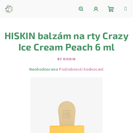
Přejít
na
obsah
Nákupní
Hledat
Přihlášení
HISKIN balzám na rty Crazy
košík
Ice Cream Peach 6 ml
BY HISKIN
Průměrné
Neohodnoceno
Podrobnosti hodnocení
hodnocení
produktu
je
0,0
z
5
hvězdiček.