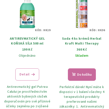
KÓD:
HK19
KÓD:
HK36
ANTIREVMATICKÝ GEL
Sada 4 ks krémů Herbal
KOŇSKÁ SÍLA 500 ml
Kraft Multi Therapy
199 Kč
360 Kč
Objednáno
Skladem
Detail
Do košíku
Antirevmatický gel Putrea
Perfektní dárek! Nyní máte k
Calului je prostřednictvím
dispozici v 1 balení všechny 4
aktivních bylinných složek
terapeutické produkty
doporučován pro své příznivé
preferované našimi
účinky zejména po zvýšené
zákazníky: 1. Antirevmatický