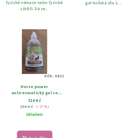
fyzické námaze nebo fyzické
gel Koňská síla 2....
zátěži. Dá se...
KÓD:
HK21
Horse power
antirevmatický gel se
sapropelickým bahnem 500
210 Kč
ml
290 Kč
(–27 %)
Skladem