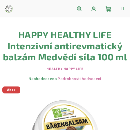
Přejít
na
obsah
Nákupní
Hledat
Přihlášení
HAPPY HEALTHY LIFE
košík
Intenzivní antirevmatický
balzám Medvědí síla 100 ml
HEALTHY HAPPY LIFE
Průměrné
Neohodnoceno
Podrobnosti hodnocení
hodnocení
Akce
produktu
je
0,0
z
5
hvězdiček.