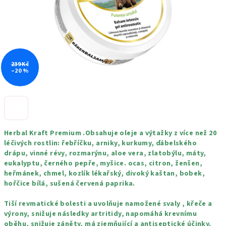
239 Kč
–20 %
Herbal Kraft Premium .Obsahuje oleje a výtažky z více než 20
léčivých rostlin: řebříčku, arniky, kurkumy, ďábelského
drápu, vinné révy, rozmarýnu, aloe vera, zlatobýlu, máty,
eukalyptu, černého pepře, myšice. ocas, citron, ženšen,
heřmánek, chmel, kozlík lékařský, divoký kaštan, bobek,
hořčice bílá, sušená červená paprika.
Tiší revmatické bolesti a uvolňuje namožené svaly , křeče a
výrony, snižuje následky artritidy, napomáhá krevnímu
oběhu, snižuje záněty, má zjemňující a antiseptické účinky.