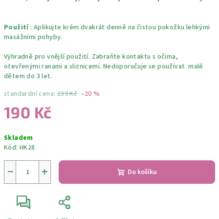
Použití
: Aplikujte krém dvakrát denně na čistou pokožku lehkými
masážními pohyby.
Výhradně pro vnější použití. Zabraňte kontaktu s očima,
otevřenými ranami a sliznicemi. Nedoporučuje se používat malé
dětem do 3 let.
standardní cena:
239 Kč
–20 %
190 Kč
Měrná
Skladem
cena:
Kód:
HK28
−
+
Do košíku