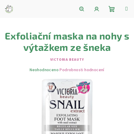
Přejít
na
obsah
Nákupní
Hledat
Přihlášení
Exfoliační maska ​​na nohy s
košík
výtažkem ze šneka
VICTORIA BEAUTY
Průměrné
Neohodnoceno
Podrobnosti hodnocení
hodnocení
produktu
je
0,0
z
5
hvězdiček.