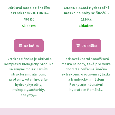
Dárková sada se šnečím
CHANOS ACACÍ Hydratační
extraktem VICTORIA
maska na nohy se šnečím
BEAUTY
extraktem
490 Kč
119 Kč
Skladem
Skladem
Průměrné
hodnocení
produktu
Do košíku
Do košíku
je
5,0
Extrakt ze šneka je aktivní a
Jednovelikostní ponožková
z
komplexní biologický produkt
maska ​​na nohy, také pro velká
5
se silnými molekulárními
chodidla. Vyživuje šnečím
hvězdiček.
strukturami: alantoin,
extraktem, ovocnými výtažky
proteiny, vitamíny, alfa-
a bambuckým máslem
hydroxykyseliny,
Poskytuje intenzivní
mukopolysacharidy,
hydratace Pomáhá...
enzymy,...
Z