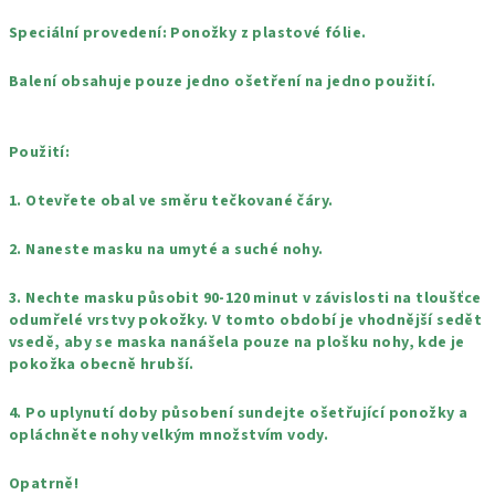
Speciální provedení: Ponožky z plastové fólie.
Balení obsahuje pouze jedno ošetření na jedno použití.
Použití:
1. Otevřete obal ve směru tečkované čáry.
2. Naneste masku na umyté a suché nohy.
3. Nechte masku působit 90-120 minut v závislosti na tloušťce
odumřelé vrstvy pokožky. V tomto období je vhodnější sedět
vsedě, aby se maska ​​nanášela pouze na plošku nohy, kde je
pokožka obecně hrubší.
4. Po uplynutí doby působení sundejte ošetřující ponožky a
opláchněte nohy velkým množstvím vody.
Opatrně!