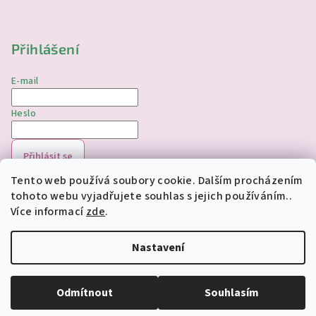
Přihlášení
E-mail
Heslo
Přihlásit se
Tento web používá soubory cookie. Dalším procházením
Nová registrace
Zapomenuté heslo
tohoto webu vyjadřujete souhlas s jejich používáním..
Více informací
zde
.
Copyright 2026
jednorozciverivnas.cz
. Všechna práva
vyhrazena.
Upravit nastavení cookies
Nastavení
Vytvořil Shoptet
Odmítnout
Souhlasím
Odstoupit od smlouvy