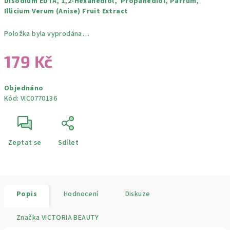
Disodium EDTA, 1,2-Hexanediol, Propanediol, Parfum,
Illicium Verum (Anise) Fruit Extract
Položka byla vyprodána…
179 Kč
Měrná
Objednáno
cena:
Kód:
VIC0770136
Zeptat se
Sdílet
Popis
Hodnocení
Diskuze
Značka
VICTORIA BEAUTY