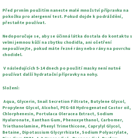
Před prvním použitím naneste malé množství přípravku na
pokožku pro alergenní test. Pokud dojde k podráždění,
přestaňte používat.
Nedoporučuje se, aby se účinná látka dostala do kontaktu s
velmi jemnou kůží na zbytku chodidla, ani ošetření
nepoužívejte, pokud máte řezné rány nebo rány na povrchu
chodidel.
V následujících 5-14 dnech po použití masky není nutné
používat další hydratační přípravky na nohy.
Složení:
Aqua, Glycerin, Snail Secretion Filtrate, Butylene Glycol,
Propylene Glycol, Alcohol, PEG-60 Hydrogenated Castor oil,
Chlorphenesin, Portulaca Oleracea Extract, Sodium
Hyaluronate, Xanthan Gum, Phenoxyethanol, Carbomer,
Triethanolamine, Phenyl Trimethicone, Caprylyl Glycol,
Betaine, Dipotassium Glycyrrhizate, Sodium Polyacrylate,