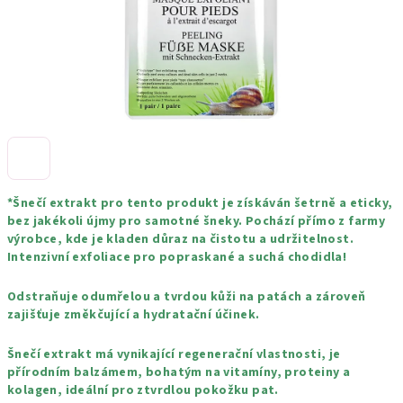
*Šnečí extrakt pro tento produkt je získáván šetrně a eticky,
bez jakékoli újmy pro samotné šneky. Pochází přímo z farmy
výrobce, kde je kladen důraz na čistotu a udržitelnost.
Intenzivní exfoliace pro popraskané a suchá chodidla!
Odstraňuje odumřelou a tvrdou kůži na patách a zároveň
zajišťuje změkčující a hydratační účinek.
Šnečí extrakt má vynikající regenerační vlastnosti, je
přírodním balzámem, bohatým na vitamíny, proteiny a
kolagen, ideální pro ztvrdlou pokožku pat.