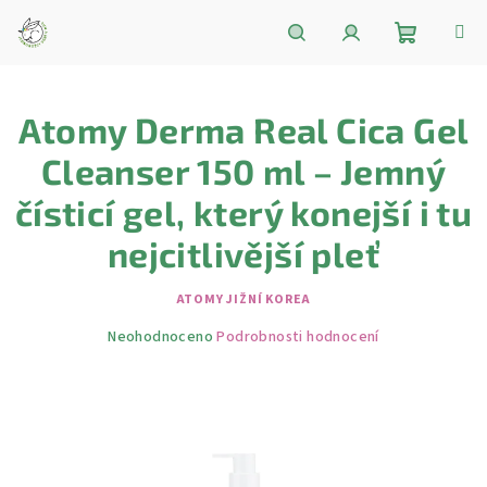
Přejít
na
obsah
Nákupní
Hledat
Přihlášení
Atomy Derma Real Cica Gel
košík
Cleanser 150 ml – Jemný
čísticí gel, který konejší i tu
nejcitlivější pleť
ATOMY JIŽNÍ KOREA
Průměrné
Neohodnoceno
Podrobnosti hodnocení
hodnocení
produktu
je
0,0
z
5