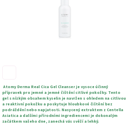
hvězdiček.
Atomy Derma Real Cica Gel Cleanser je vysoce účinný
přípravek pro jemné a jemné čištění citlivé pokožky. Tento
gel s nízkým obsahem kyselin je navržen s ohledem na citlivou
a reaktivní pokožku a poskytuje hloubkové čištění bez
podráždění nebo napjatosti. Nasycený extraktem z Centella
Asiatica a dalšími přírodními ingrediencemi je dokonalým
začátkem vašeho dne, zanechá vás svěží a lehký.