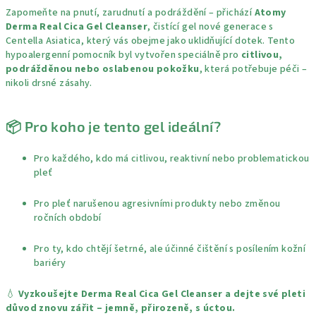
Zapomeňte na pnutí, zarudnutí a podráždění – přichází
Atomy
Derma Real Cica Gel Cleanser
, čistící gel nové generace s
Centella Asiatica, který vás obejme jako uklidňující dotek. Tento
hypoalergenní pomocník byl vytvořen speciálně pro
citlivou,
podrážděnou nebo oslabenou pokožku
, která potřebuje péči –
nikoli drsné zásahy.
📦 Pro koho je tento gel ideální?
Pro každého, kdo má citlivou, reaktivní nebo problematickou
pleť
Pro pleť narušenou agresivními produkty nebo změnou
ročních období
Pro ty, kdo chtějí šetrné, ale účinné čištění s posílením kožní
bariéry
💧
Vyzkoušejte Derma Real Cica Gel Cleanser a dejte své pleti
důvod znovu zářit – jemně, přirozeně, s úctou.