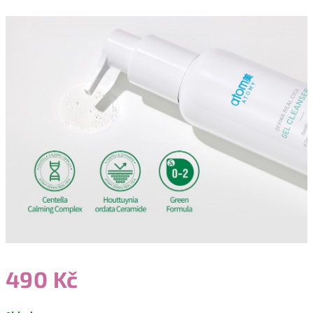
490 Kč
Měrná