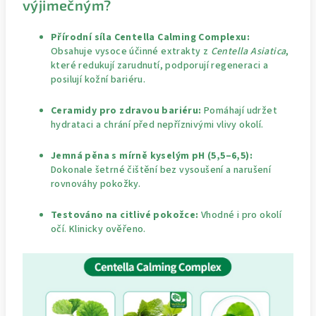
výjimečným?
Přírodní síla Centella Calming Complexu:
Obsahuje vysoce účinné extrakty z
Centella Asiatica
,
které redukují zarudnutí, podporují regeneraci a
posilují kožní bariéru.
Ceramidy pro zdravou bariéru:
Pomáhají udržet
hydrataci a chrání před nepříznivými vlivy okolí.
Jemná pěna s mírně kyselým pH (5,5–6,5):
Dokonale šetrné čištění bez vysoušení a narušení
rovnováhy pokožky.
Testováno na citlivé pokožce:
Vhodné i pro okolí
očí. Klinicky ověřeno.