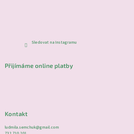
Sledovat na Instagramu
Přijímáme online platby
Kontakt
ludmila.semchuk
@
gmail.com
732 710 201