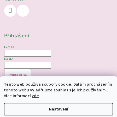
Přihlášení
E-mail
Heslo
Přihlásit se
Tento web používá soubory cookie. Dalším procházením
Nová registrace
Zapomenuté heslo
tohoto webu vyjadřujete souhlas s jejich používáním..
Více informací
zde
.
Copyright 2026
jednorozciverivnas.cz
. Všechna práva
vyhrazena.
Upravit nastavení cookies
Nastavení