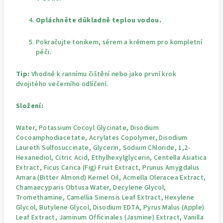
Opláchněte důkladně teplou vodou.
Pokračujte tonikem, sérem a krémem pro kompletní
péči.
Tip:
Vhodné k rannímu čištění nebo jako první krok
dvojitého večerního odlíčení.
Složení:
Water, Potassium Cocoyl Glycinate, Disodium
Cocoamphodiacetate, Acrylates Copolymer, Disodium
Laureth Sulfosuccinate, Glycerin, Sodium Chloride, 1,2-
Hexanediol, Citric Acid, Ethylhexylglycerin, Centella Asiatica
Extract, Ficus Carica (Fig) Fruit Extract, Prunus Amygdalus
Amara (Bitter Almond) Kernel Oil, Acmella Oleracea Extract,
Chamaecyparis Obtusa Water, Decylene Glycol,
Tromethamine, Camellia Sinensis Leaf Extract, Hexylene
Glycol, Butylene Glycol, Disodium EDTA, Pyrus Malus (Apple)
Leaf Extract, Jaminum Officinales (Jasmine) Extract, Vanilla