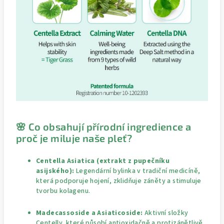
🌸 Co obsahují přírodní ingredience a
proč je miluje naše pleť?
Centella Asiatica (extrakt z pupečníku
asijského):
Legendární bylinka v tradiční medicíně,
která podporuje hojení, zklidňuje záněty a stimuluje
tvorbu kolagenu.
Madecassoside a Asiaticoside:
Aktivní složky
Centelly, které působí antioxidačně a protizánětlivě,