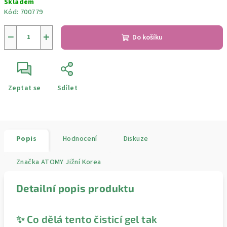
Skladem
cena:
Kód:
700779
−
+
Do košíku
Zeptat se
Sdílet
Popis
Hodnocení
Diskuze
Značka
ATOMY Jižní Korea
Detailní popis produktu
✨ Co dělá tento čisticí gel tak