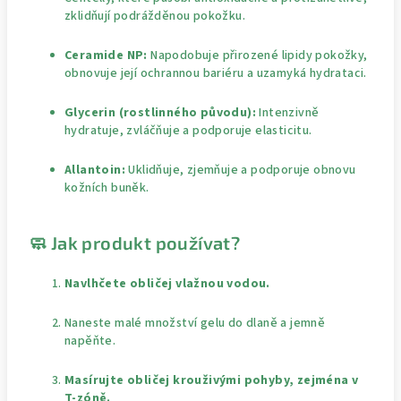
zklidňují podrážděnou pokožku.
Ceramide NP:
Napodobuje přirozené lipidy pokožky,
obnovuje její ochrannou bariéru a uzamyká hydrataci.
Glycerin (rostlinného původu):
Intenzivně
hydratuje, zvláčňuje a podporuje elasticitu.
Allantoin:
Uklidňuje, zjemňuje a podporuje obnovu
kožních buněk.
🧼 Jak produkt používat?
Navlhčete obličej vlažnou vodou.
Naneste malé množství gelu do dlaně a jemně
napěňte.
Masírujte obličej krouživými pohyby, zejména v
T-zóně.