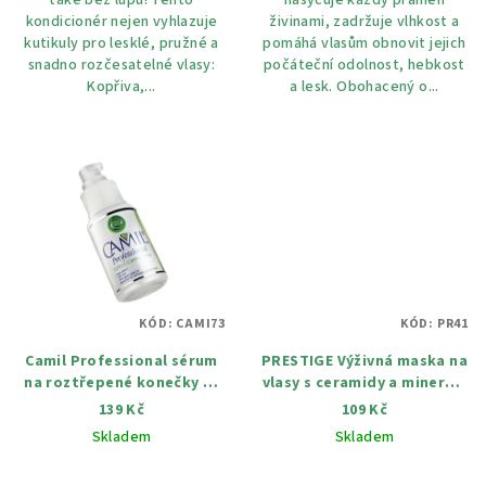
také bez lupů! Tento
nasycuje každý pramen
kondicionér nejen vyhlazuje
živinami, zadržuje vlhkost a
kutikuly pro lesklé, pružné a
pomáhá vlasům obnovit jejich
snadno rozčesatelné vlasy:
počáteční odolnost, hebkost
Kopřiva,...
a lesk. Obohacený o...
KÓD:
CAMI73
KÓD:
PR41
Camil Professional sérum
PRESTIGE Výživná maska ​​na
na roztřepené konečky 60
vlasy s ceramidy a minerály
ml
250 ml
139 Kč
109 Kč
Skladem
Skladem