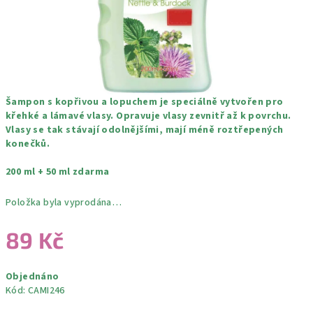
Šampon s kopřivou a lopuchem je speciálně vytvořen pro
křehké a lámavé vlasy. Opravuje vlasy zevnitř až k povrchu.
Vlasy se tak stávají odolnějšími, mají méně roztřepených
konečků.
200 ml + 50 ml zdarma
Položka byla vyprodána…
89 Kč
Měrná
Objednáno
cena:
Kód:
CAMI246