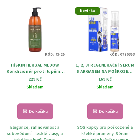
Novinka
KÓD:
CH25
KÓD:
0770353
HiSKIN HERBAL MEDOW
1, 2, 3! REGENERAČNÍ SÉRUM
Kondicionér proti lupům s
S ARGANEM NA POŠKOZENÉ
kopřivou 400 ml
VLASY 30 ml
229 Kč
169 Kč
Skladem
Skladem
Do košíku
Do košíku
Elegance, rafinovanost a
SOS kapky pro poškozené a
sebevědomí - lesklé vlasy, a
křehké prameny. Sérum