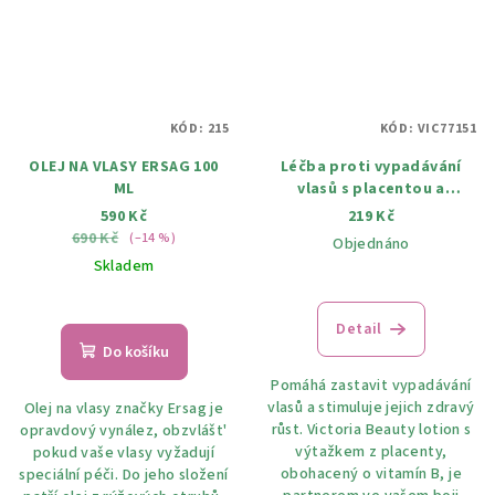
KÓD:
215
KÓD:
VIC77151
OLEJ NA VLASY ERSAG 100
Léčba proti vypadávání
ML
vlasů s placentou a
vitaminy 5 x 10 ml
590 Kč
219 Kč
690 Kč
(–14 %)
Objednáno
Skladem
Detail
Do košíku
Pomáhá zastavit vypadávání
vlasů a stimuluje jejich zdravý
Olej na vlasy značky Ersag je
růst. Victoria Beauty lotion s
opravdový vynález, obzvlášt'
výtažkem z placenty,
pokud vaše vlasy vyžadují
obohacený o vitamín B, je
speciální péči. Do jeho složení