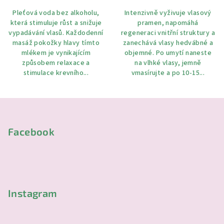
Pleťová voda bez alkoholu,
Intenzivně vyživuje vlasový
která stimuluje růst a snižuje
pramen, napomáhá
vypadávání vlasů. Každodenní
regeneraci vnitřní struktury a
masáž pokožky hlavy tímto
zanechává vlasy hedvábné a
mlékem je vynikajícím
objemné. Po umytí naneste
způsobem relaxace a
na vlhké vlasy, jemně
stimulace krevního...
vmasírujte a po 10-15...
Z
á
p
Facebook
a
t
í
Instagram