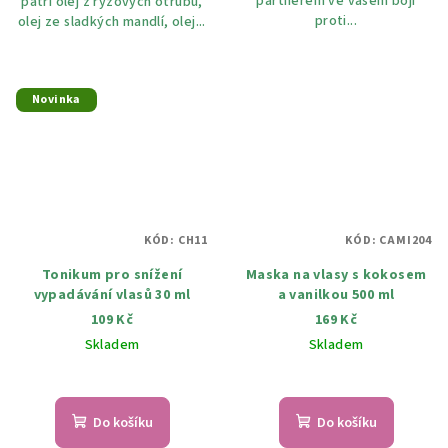
partnerem ve vašem boji
patří olej z rýžových otrubů,
proti...
olej ze sladkých mandlí, olej...
Novinka
KÓD:
CH11
KÓD:
CAMI204
Tonikum pro snížení
Maska na vlasy s kokosem
vypadávání vlasů 30 ml
a vanilkou 500 ml
109 Kč
169 Kč
Skladem
Skladem
Do košíku
Do košíku