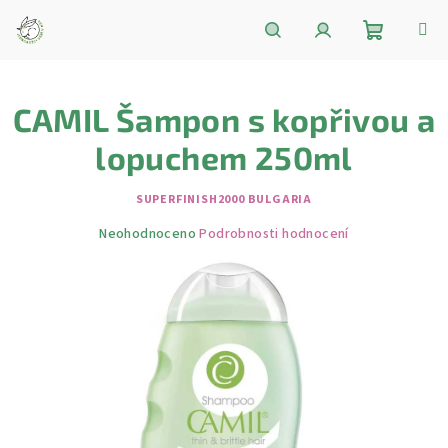
Přejít
na
obsah
Nákupní
Hledat
Přihlášení
CAMIL Šampon s kopřivou a
košík
lopuchem 250ml
SUPERFINISH2000 BULGARIA
Průměrné
Neohodnoceno
Podrobnosti hodnocení
hodnocení
produktu
je
0,0
z
5
hvězdiček.