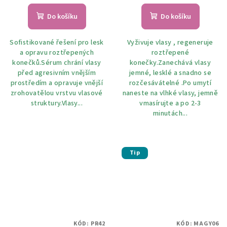
Do košíku
Do košíku
Sofistikované řešení pro lesk
Vyživuje vlasy , regeneruje
a opravu roztřepených
roztřepené
konečků.Sérum chrání vlasy
konečky.Zanechává vlasy
před agresivním vnějším
jemné, lesklé a snadno se
prostředím a opravuje vnější
rozčesávátelné .Po umytí
zrohovatělou vrstvu vlasové
naneste na vlhké vlasy, jemně
struktury.Vlasy...
vmasírujte a po 2-3
minutách...
Tip
KÓD:
PR42
KÓD:
MAGY06