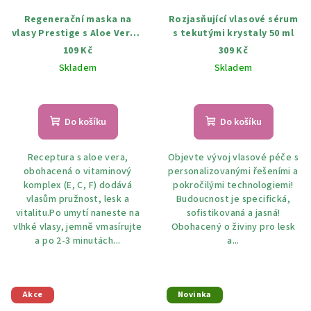
Regenerační maska ​​na
Rozjasňující vlasové sérum
vlasy Prestige s Aloe Vera a
s tekutými krystaly 50 ml
vitamínovým komplexem
109 Kč
309 Kč
250 ml
Skladem
Skladem
Do košíku
Do košíku
Receptura s aloe vera,
Objevte vývoj vlasové péče s
obohacená o vitaminový
personalizovanými řešeními a
komplex (E, C, F) dodává
pokročilými technologiemi!
vlasům pružnost, lesk a
Budoucnost je specifická,
vitalitu.Po umytí naneste na
sofistikovaná a jasná!
vlhké vlasy, jemně vmasírujte
Obohacený o živiny pro lesk
a po 2-3 minutách...
a...
Akce
Novinka