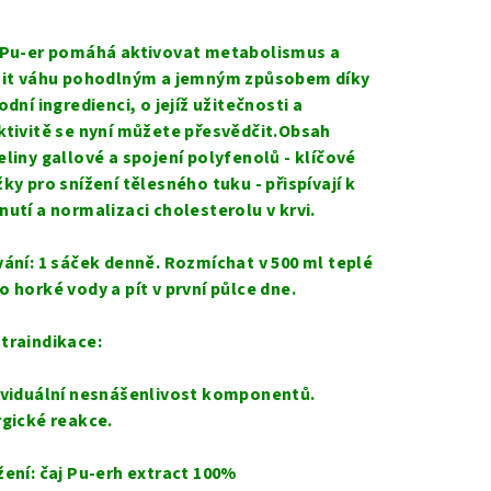
nocení
duktu
j Pu-er pomáhá aktivovat metabolismus a
žit váhu pohodlným a jemným způsobem díky
́rodní ingredienci, o jejíž užitečnosti a
tivitě se nyní můžete přesvědčit.Obsah
liny gallové a spojení polyfenolů - klíčové
zdiček.
̌ky pro snížení tělesného tuku - přispívají k
nutí a normalizaci cholesterolu v krvi.
vání: 1 sáček denně. Rozmíchat v 500 ml teplé
o horké vody a pít v první půlce dne.
traindikace:
viduální nesnášenlivost komponentů.
rgické reakce.
̌ení: čaj Pu-erh extract 100%