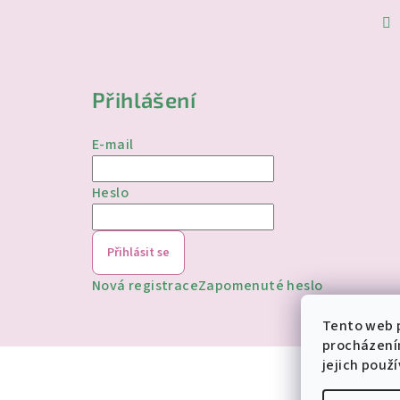
Přihlášení
E-mail
Heslo
Přihlásit se
Nová registrace
Zapomenuté heslo
Tento web p
procházení
jejich použ