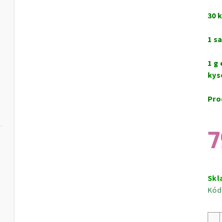
30 k
1 s
1 g
kys
Pro
7
Měr
cen
Skl
Kód