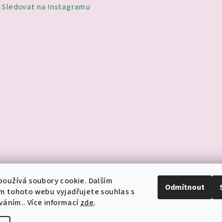
Sledovat na Instagramu
oužívá soubory cookie. Dalším
Odmítnout
m tohoto webu vyjadřujete souhlas s
íváním.. Více informací
zde
.
Copyright 2026
je
cookies