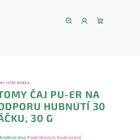
Hledat
Přihlášení
Nákupní
košík
MY JIŽNÍ KOREA
TOMY ČAJ PU-ER NA
ODPORU HUBNUTÍ 30
ÁČKU, 30 G
měrné
hodnoceno
Podrobnosti hodnocení