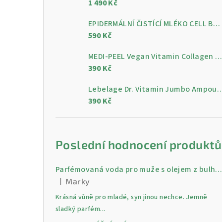
1 490 Kč
a
n
EPIDERMÁLNÍ ČISTÍCÍ MLÉKO CELL BY CELL Epidermal Cleansing Milk 200 ml
590 Kč
n
MEDI-PEEL Vegan Vitamin Collagen Clear, 300 m
í
390 Kč
p
Lebelage Dr. Vitamin Jumbo Ampoule, gelo
a
390 Kč
n
e
Poslední hodnocení produktů
l
Parfémovaná voda pro muže s olejem z bulharské růži Gold 30 
|
Marky
Hodnocení produktu je 5 z 5 hvězdiček.
Krásná vůně pro mladé, syn jinou nechce. Jemně
sladký parfém...