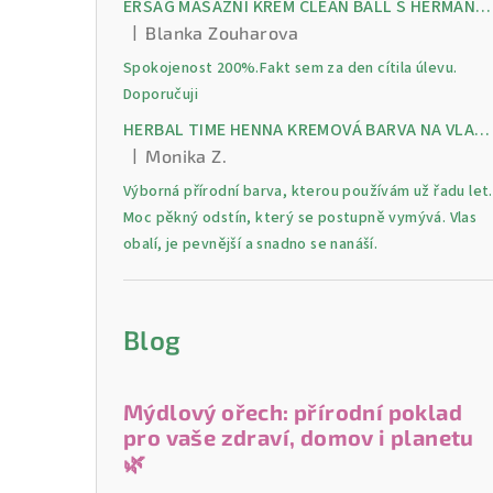
ERSAG MASÁŽNÍ KRÉM CLEAN BALL S HERMANKEM A MENTOLEM pro úlevu od bolesti, otoků a napětí ve svalech
|
Blanka Zouharova
Hodnocení produktu je 5 z 5 hvězdiček.
Spokojenost 200%.Fakt sem za den cítila úlevu.
Doporučuji
HERBAL TIME HENNA KREMOVÁ BARVA NA VLASY 9 Lilek 75 ml
|
Monika Z.
Hodnocení produktu je 5 z 5 hvězdiček.
Výborná přírodní barva, kterou používám už řadu let.
Moc pěkný odstín, který se postupně vymývá. Vlas
obalí, je pevnější a snadno se nanáší.
Blog
Mýdlový ořech: přírodní poklad
pro vaše zdraví, domov i planetu
🌿