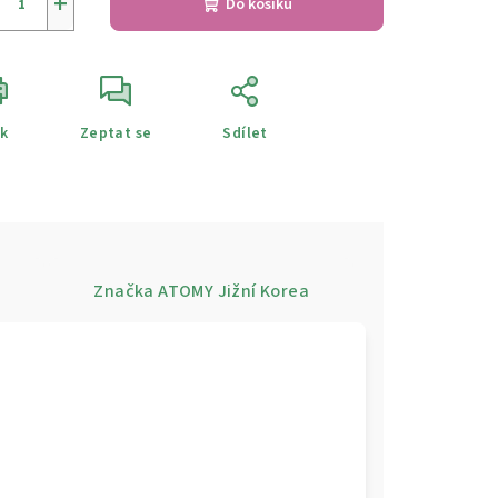
+
Do košíku
sk
Zeptat se
Sdílet
e
Značka
ATOMY Jižní Korea