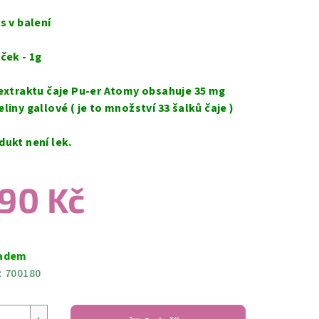
s v balení
aček - 1g
 extraktu čaje Pu-er Atomy obsahuje 35 mg
eliny gallové ( je to množství 33 šalků čaje )
dukt není lek.
90 Kč
ná
a:
adem
:
700180