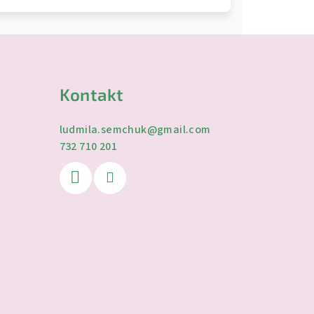
Kontakt
ludmila.semchuk
@
gmail.com
732 710 201