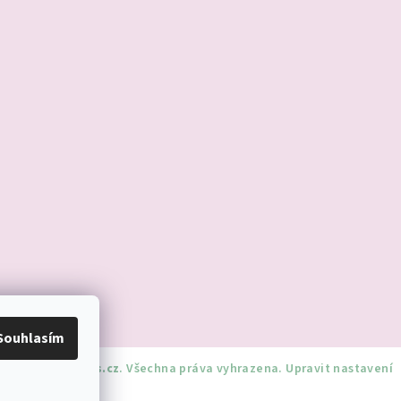
Souhlasím
dnorozciverivnas.cz
. Všechna práva vyhrazena.
Upravit nastavení