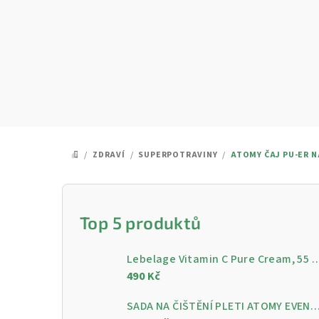
Přejít
na
obsah
/
ZDRAVÍ
/
SUPERPOTRAVINY
/
ATOMY ČAJ PU-ER N
DOMŮ
P
o
Top 5 produktů
s
Lebelage Vitamin C Pure Cream, 55 ml - Rozjasňující pleťo
t
490 Kč
r
SADA NA ČIŠTĚNÍ PLETI ATOMY EVENING CARE - 4 KROKY PRO ČISTOU A ZÁ