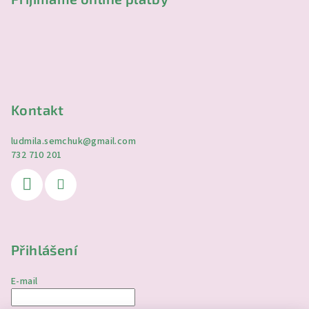
Kontakt
ludmila.semchuk
@
gmail.com
732 710 201
Přihlášení
E-mail