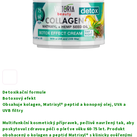
hvězdiček.
Detoxikační formule
Botoxový efekt
Obsahuje kolagen, Matrixyl® peptid a konopný olej,
UVA a
UVB filtry
Multifunkční kosmetický přípravek, pečlivě navržený tak, aby
poskytoval zdravou péči o pleť ve věku 60-75 let. Produkt
obohacený o kolagen a peptid Matrixyl® s klinicky ověřenými