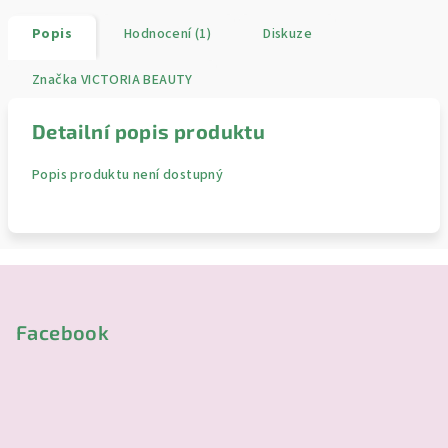
Popis
Hodnocení (1)
Diskuze
Značka
VICTORIA BEAUTY
Detailní popis produktu
Popis produktu není dostupný
Z
á
p
Facebook
a
t
í