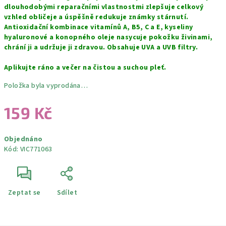
dlouhodobými reparačními vlastnostmi zlepšuje celkový
vzhled obličeje a úspěšně redukuje známky stárnutí.
Antioxidační kombinace vitamínů A, B5, C a E, kyseliny
hyaluronové a konopného oleje nasycuje pokožku živinami,
chrání ji a udržuje ji zdravou. Obsahuje UVA a UVB filtry.
Aplikujte ráno a večer na čistou a suchou pleť.
Položka byla vyprodána…
159 Kč
Měrná
Objednáno
cena:
Kód:
VIC771063
Zeptat se
Sdílet