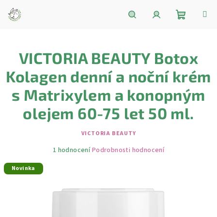
Přejít
na
obsah
Nákupní
Hledat
Přihlášení
VICTORIA BEAUTY Botox
košík
Kolagen denní a noční krém
s Matrixylem a konopným
olejem 60-75 let 50 ml.
VICTORIA BEAUTY
Průměrné
1 hodnocení
Podrobnosti hodnocení
hodnocení
Novinka
produktu
je
5,0
z
5