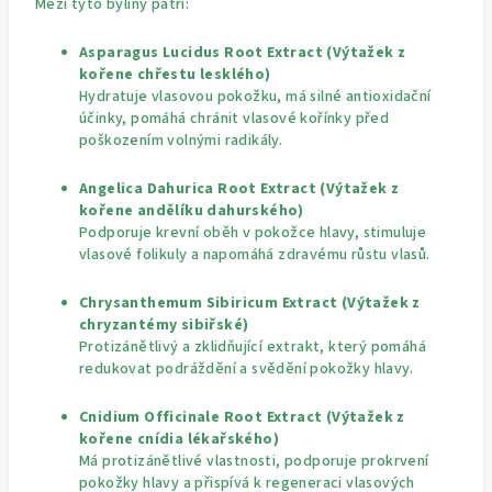
Mezi tyto byliny patří:
Asparagus Lucidus Root Extract (Výtažek z
kořene chřestu lesklého)
Hydratuje vlasovou pokožku, má silné antioxidační
účinky, pomáhá chránit vlasové kořínky před
poškozením volnými radikály.
Angelica Dahurica Root Extract (Výtažek z
kořene andělíku dahurského)
Podporuje krevní oběh v pokožce hlavy, stimuluje
vlasové folikuly a napomáhá zdravému růstu vlasů.
Chrysanthemum Sibiricum Extract (Výtažek z
chryzantémy sibiřské)
Protizánětlivý a zklidňující extrakt, který pomáhá
redukovat podráždění a svědění pokožky hlavy.
Cnidium Officinale Root Extract (Výtažek z
kořene cnídia lékařského)
Má protizánětlivé vlastnosti, podporuje prokrvení
pokožky hlavy a přispívá k regeneraci vlasových