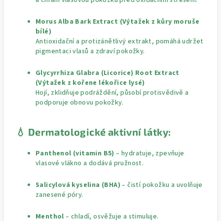
Morus Alba Bark Extract (Výtažek z kůry moruše
bílé)
Antioxidační a protizánětlivý extrakt, pomáhá udržet
pigmentaci vlasů a zdraví pokožky.
Glycyrrhiza Glabra (Licorice) Root Extract
(Výtažek z kořene lékořice lysé)
Hojí, zklidňuje podráždění, působí protisvědivě a
podporuje obnovu pokožky.
💧 Dermatologické aktivní látky:
Panthenol (vitamin B5)
– hydratuje, zpevňuje
vlasové vlákno a dodává pružnost.
Salicylová kyselina (BHA)
– čistí pokožku a uvolňuje
zanesené póry.
Menthol
– chladí, osvěžuje a stimuluje.