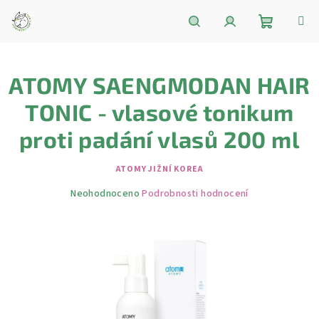
Přejít
na
obsah
Nákupní
Hledat
Přihlášení
ATOMY SAENGMODAN HAIR
košík
TONIC - vlasové tonikum
proti padání vlasů 200 ml
ATOMY JIŽNÍ KOREA
Průměrné
Neohodnoceno
Podrobnosti hodnocení
hodnocení
produktu
je
0,0
z
5
hvězdiček.