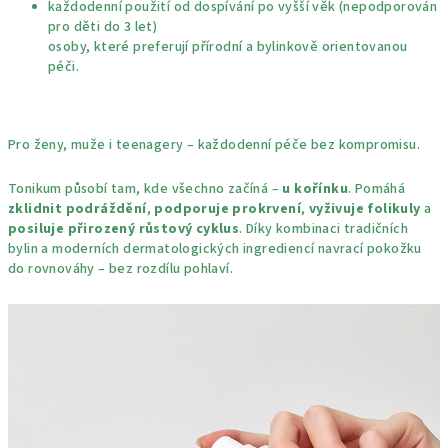
každodenní použití od dospívání po vyšší věk (nepodporován
pro děti do 3 let)
osoby, které preferují přírodní a bylinkově orientovanou
péči.
Pro ženy, muže i teenagery – každodenní péče bez kompromisu.
Tonikum působí tam, kde všechno začíná –
u kořínku
. Pomáhá
zklidnit podráždění
,
podporuje prokrvení
,
vyživuje folikuly
a
posiluje přirozený růstový cyklus
. Díky kombinaci tradičních
bylin a moderních dermatologických ingrediencí navrací pokožku
do rovnováhy – bez rozdílu pohlaví.