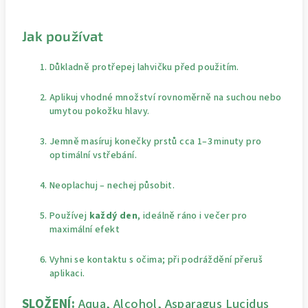
Jak používat
Důkladně protřepej lahvičku před použitím.
Aplikuj vhodné množství rovnoměrně na suchou nebo
umytou pokožku hlavy.
Jemně masíruj konečky prstů cca 1–3 minuty pro
optimální vstřebání.
Neoplachuj – nechej působit.
Používej
každý den
, ideálně ráno i večer pro
maximální efekt
Vyhni se kontaktu s očima; při podráždění přeruš
aplikaci.
SLOŽENÍ:
Aqua, Alcohol, Asparagus Lucidus