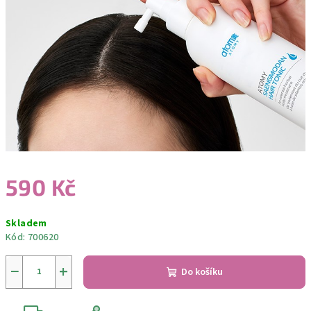
590 Kč
Měrná
Skladem
cena:
Kód:
700620
−
+
Do košíku