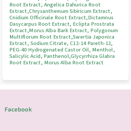
Root Extract, Angelica Dahurica Root
Extract,Chrysanthemum Sibiricum Extract,
Cnidium Officinale Root Extract,Dictamnus
Dasycarpus Root Extract, Eclipta Prostrata
Extract,Morus Alba Bark Extract, Polygonum
Multiflorum Root Extract,Swertia Japonica
Extract, Sodium Citrate, C12‑14 Pareth‑12,
PEG‑40 Hydrogenated Castor Oil, Menthol,
Salicylic Acid, Panthenol,Glycyrrhiza Glabra
Root Extract, Morus Alba Root Extract
Z
á
p
Facebook
a
t