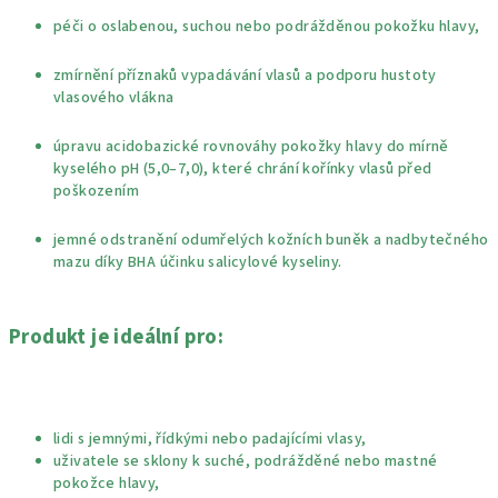
péči o oslabenou, suchou nebo podrážděnou pokožku hlavy,
zmírnění příznaků vypadávání vlasů a podporu hustoty
vlasového vlákna
úpravu acidobazické rovnováhy pokožky hlavy do mírně
kyselého pH (5,0–7,0), které chrání kořínky vlasů před
poškozením
jemné odstranění odumřelých kožních buněk a nadbytečného
mazu díky BHA účinku salicylové kyseliny.
Produkt je ideální pro:
lidi s jemnými, řídkými nebo padajícími vlasy,
uživatele se sklony k suché, podrážděné nebo mastné
pokožce hlavy,