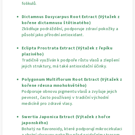
folikulů.
Dictamnus Dasycarpus Root Extract (Výtažek z
kořene dictamnusu štětinatého)
Zklidňuje podráždění, podporuje zdraví pokožky a
působí jako přírodní antioxidant.
Eclipta Prostrata Extract (Výtažek z řepíku
plazivého)
Tradičně využíván k podpoře růstu vlasů a zlepšení
jejich struktury, má také antioxidační účinky.
Polygonum Multiflorum Root Extract (Výtažek z
kořene rdesna mnohokvětého)
Podporuje obnovu pigmentu vlasů a zvyšuje jejich
pevnost, často používaný v tradiční východní
medicíně pro zdravé vlasy.
Swertia Japonica Extract (Výtažek z hořce
japonského)
Bohatý na flavonoidy, které podporují mikrocirkulaci
a chrání vlasovou pokožku před oxidačním stresem.