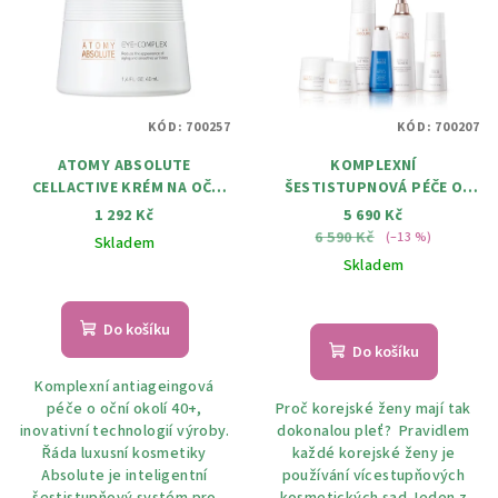
KÓD:
700257
KÓD:
700207
ATOMY ABSOLUTE
KOMPLEXNÍ
CELLACTIVE KRÉM NA OČI
ŠESTISTUPNOVÁ PÉČE O
40ML
PLET' 40+ ATOMY ABSOLUTE
1 292 Kč
5 690 Kč
CELLACTIVE SKINCARE SET
6 590 Kč
(–13 %)
Skladem
Skladem
Do košíku
Do košíku
Komplexní antiageingová
péče o oční okolí 40+,
Proč korejské ženy mají tak
inovativní technologií výroby.
dokonalou pleť? Pravidlem
Řáda luxusní kosmetiky
každé korejské ženy je
Absolute je inteligentní
používání vícestupňových