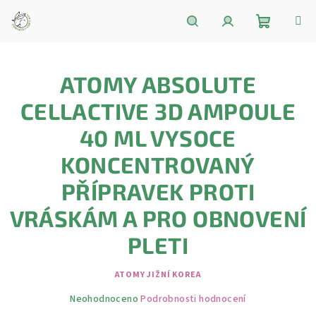
Přejít
na
obsah
Nákupní
Hledat
Přihlášení
ATOMY ABSOLUTE
košík
CELLACTIVE 3D AMPOULE
40 ML VYSOCE
KONCENTROVANÝ
PŘÍPRAVEK PROTI
VRÁSKÁM A PRO OBNOVENÍ
PLETI
ATOMY JIŽNÍ KOREA
Průměrné
Neohodnoceno
Podrobnosti hodnocení
hodnocení