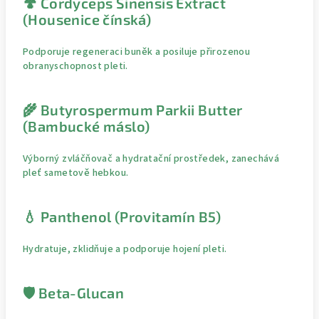
🍄 Cordyceps Sinensis Extract
(Housenice čínská)
Podporuje regeneraci buněk a posiluje přirozenou
obranyschopnost pleti.
🌾 Butyrospermum Parkii Butter
(Bambucké máslo)
Výborný zvláčňovač a hydratační prostředek, zanechává
pleť sametově hebkou.
💧 Panthenol (Provitamín B5)
Hydratuje, zklidňuje a podporuje hojení pleti.
🛡️ Beta-Glucan