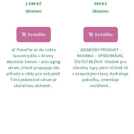
Cleansing Milk 200 ml
1 590 Kč
590 Kč
Skladem
Skladem
Do košíku
Do košíku
🌿 Ponořte se do světa
JEDINEČNÝ PRODUKT -
luxusní péče s Atomy
NOVINKA - EPIDERMÁLNÍ,
Absolute Serum – anti-aging
ČISTÍCÍ MLÉKO! Vhodné pro
sérem, které propojuje sílu
všechny typy pleti včetně té
přírody a vědy pro vaši pleť!
s atopickými stavy. Hydratuje
Toto jedinečné sérum je
pokožku, zmenšuje
skutečnou alchymií...
rozšířené...