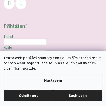
Přihlášení
E-mail
Heslo
Tento web používá soubory cookie. Dalším procházením
Přihlásit se
tohoto webu vyjadřujete souhlas s jejich používáním..
Více informací
zde
.
Nová registrace
Zapomenuté heslo
Nastavení
Copyright 2026
jednorozciverivnas.cz
. Všechna práva
vyhrazena.
Upravit nastavení cookies
Odmítnout
Souhlasím
Vytvořil Shoptet