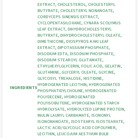
EXTRACT, CHOLESTEROL, CHOLESTERYL
BUTYRATE, CHOLESTERYL NONANOATE,
CORDYCEPS SINENSIS EXTRACT,
CYCLOPENTASILOXANE, CYNARA SCOLYMUS
LEAF EXTRACT, DIHYDROCHOLESTERYL
BUTYRATE, DIHYDROCHOLESTERYL OLEATE,
DIMETHICONE, DIOSPYROS KAKI LEAF
EXTRACT, DIPOTASSIUM PHOSPHATE,
DISODIUM EDTA, DISODIUM PHOSPHATE,
DISODIUM STEAROYL GLUTAMATE,
ETHYLHEXYLGLYCERIN, FOLIC ACID, GELATIN,
GLUTAMINE, GLYCERYL OLEATE, GLYCINE,
GLYCOSYL TREHALOSE, HISTIDINE,
HYDROGENATED LECITHIN, HYDROGENATED
INGREDIENTS
PHOSPHATIDYLCHOLINE, HYDROGENATED
POLYDECENE, HYDROGENATED
POLYISOBUTENE, HYDROGENATED STARCH
HYDROLYSATE, HYDROLYZED LUPINE PROTEIN,
INULIN LAURYL CARBAMATE, ISONONYL
ISONONANOATE, ISOSTEARYL ISOSTEARATE,
LACTIC ACID/GLYCOLIC ACID COPOLYMER,
LECITHIN, LEUCOJUM AESTIVUM BULB