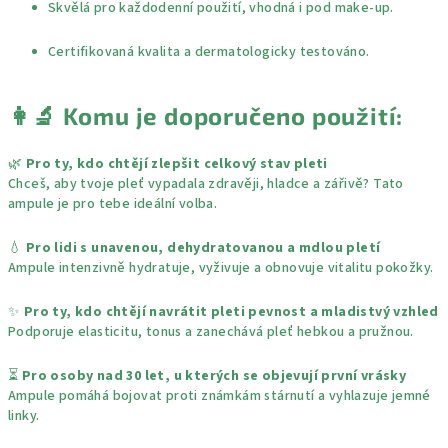
Skvělá pro každodenní použití, vhodná i pod make-up.
Certifikovaná kvalita a dermatologicky testováno.
👩‍🔬
Komu je doporučeno použití:
🌿
Pro ty, kdo chtějí zlepšit celkový stav pleti
Chceš, aby tvoje pleť vypadala zdravěji, hladce a zářivě? Tato
ampule je pro tebe ideální volba.
💧
Pro lidi s unavenou, dehydratovanou a mdlou pletí
Ampule intenzivně hydratuje, vyživuje a obnovuje vitalitu pokožky.
✨
Pro ty, kdo chtějí navrátit pleti pevnost a mladistvý vzhled
Podporuje elasticitu, tonus a zanechává pleť hebkou a pružnou.
⏳
Pro osoby nad 30 let, u kterých se objevují první vrásky
Ampule pomáhá bojovat proti známkám stárnutí a vyhlazuje jemné
linky.